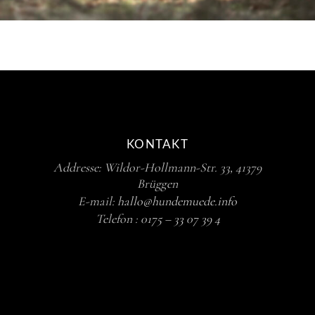
KONTAKT
Addresse: Wildor-Hollmann-Str. 33, 41379
Brüggen
E-mail:
hallo@hundemuede.info
Telefon :
0175 – 33 07 39 4