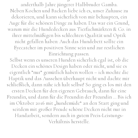
anderthalb Jahre jüngerer Halbbruder Gamba.
Neben Kochen und Backen liebe ich es, unser Zuhause zu
dekorieren, und kann sicherlich von mir behaupten, ein
Auge für die schönen Dinge zu haben. Das war ein Grund,
warum mir die Hundedecken aus Tierfachmärkten & Co. in
ihrer mittelmäßigen bis schlechten Qualität und Optik
nicht gefallen haben: Auch das Hundebett sollte ein
Eyecatcher im positiven Sinne sein und zur restlichen
Einrichtung passen.
Selbst wenn es unseren Hunden sicherlich egal ist, ob die
Decken ein schönes Design haben oder nicht, und sie es
eigentlich “nur“ gemütlich haben wollen – ich mochte die
Haptik und das Aussehen überhaupt nicht und dachte mir
schließlich, dann nähe ich halt selbst! So ging es los mit den
ersten Decken für den eigenen Gebrauch, dann für eine
Freundin, und dann für die Freundin der Freundin ... Bis ich
im Oktober 2016 mit „hundemüde“ an den Start ging und
seitdem mit großer Freude schöne Decken nicht nur in
Handarbeit, sondern auch in gutem Preis-Leistungs-
Verhältnis herstelle.