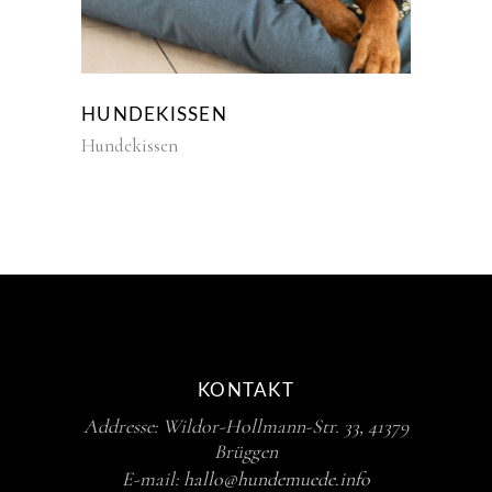
HUNDEKISSEN
Hundekissen
KONTAKT
Addresse: Wildor-Hollmann-Str. 33, 41379
Brüggen
E-mail:
hallo@hundemuede.info