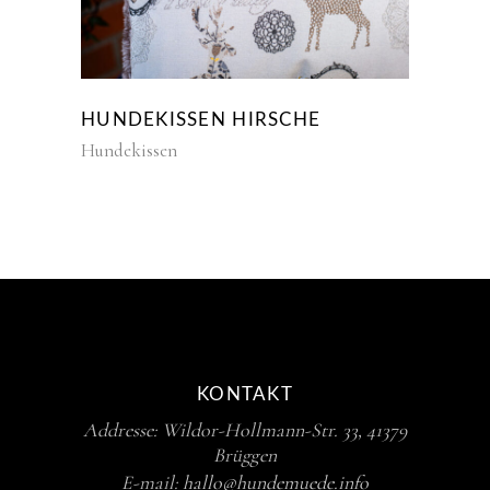
HUNDEKISSEN HIRSCHE
Hundekissen
KONTAKT
Addresse: Wildor-Hollmann-Str. 33, 41379
Brüggen
E-mail:
hallo@hundemuede.info