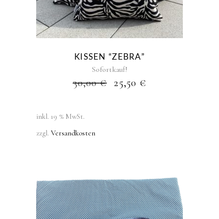
KISSEN “ZEBRA”
Sofortkauf!
URSPRÜNGLICHER
AKTUELLER
30,00
€
25,50
€
PREIS
PREIS
WAR:
IST:
30,00 €
25,50 €.
inkl. 19 % MwSt.
zzgl.
Versandkosten