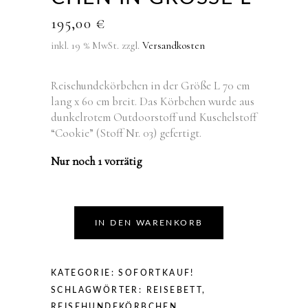
195,00
€
inkl. 19 % MwSt.
zzgl.
Versandkosten
Reisehundekörbchen in der Größe L 70 cm
lang x 60 cm breit. Das Körbchen wurde aus
dunkelrotem Outdoorstoff und Kuschelstoff
“Cookie” (Stoff Nr. 03) gefertigt.
Nur noch 1 vorrätig
IN DEN WARENKORB
KATEGORIE:
SOFORTKAUF!
SCHLAGWÖRTER:
REISEBETT
,
REISEHUNDEKÖRBCHEN
,