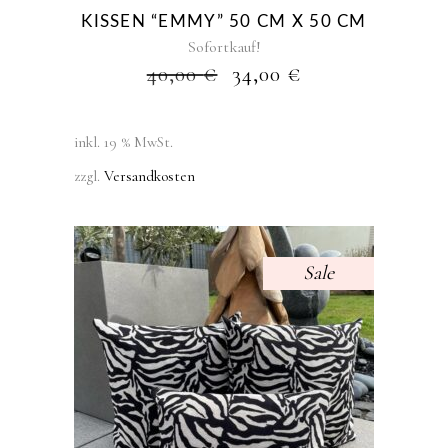
KISSEN “EMMY” 50 CM X 50 CM
Sofortkauf!
URSPRÜNGLICHER
AKTUELLER
40,00
€
34,00
€
PREIS
PREIS
WAR:
IST:
40,00 €
34,00 €.
inkl. 19 % MwSt.
zzgl.
Versandkosten
Sale