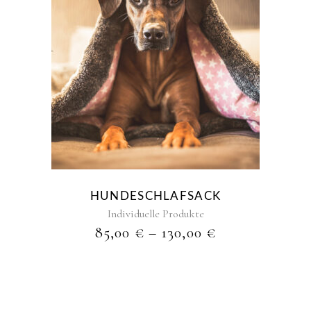
Dieses
Produkt
weist
mehrere
Varianten
auf.
Die
Optionen
können
HUNDESCHLAFSACK
auf
Individuelle Produkte
der
85,00
€
–
130,00
€
Produktseite
gewählt
werden