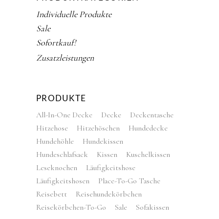
Individuelle Produkte
Sale
Sofortkauf!
Zusatzleistungen
PRODUKTE
All-In-One Decke
Decke
Deckentasche
Hitzehose
Hitzehöschen
Hundedecke
Hundehöhle
Hundekissen
Hundeschlafsack
Kissen
Kuschelkissen
Leseknochen
Läufigkeitshose
Läufigkeitshosen
Place-To-Go Tasche
Reisebett
Reisehundekörbchen
Reisekörbchen-To-Go
Sale
Sofakissen